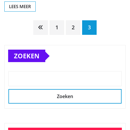
LEES MEER
Berichten
1
2
3
paginering
ZOEKEN
Zoeken