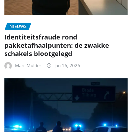
NIEUWS
Identiteitsfraude rond
pakketafhaalpunten: de zwakke
schakels blootgelegd
Marc Mulder
jan 16, 2026