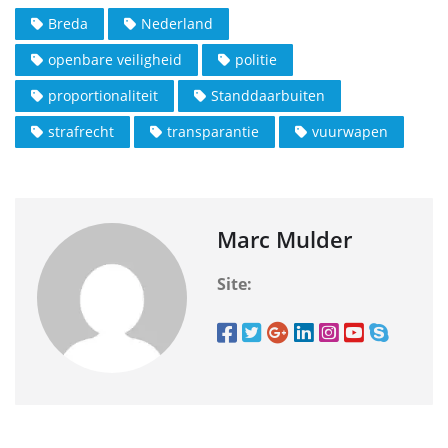
Breda
Nederland
openbare veiligheid
politie
proportionaliteit
Standdaarbuiten
strafrecht
transparantie
vuurwapen
Marc Mulder
Site: