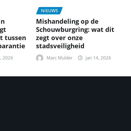
NIEUWS
in
Mishandeling op de
gt
Schouwburgring: wat dit
t tussen
zegt over onze
parantie
stadsveiligheid
5, 2026
Marc Mulder
jan 14, 2026