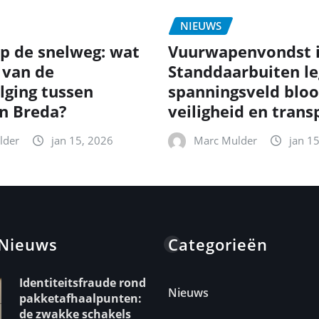
NIEUWS
p de snelweg: wat
Vuurwapenvondst 
 van de
Standdaarbuiten le
lging tussen
spanningsveld bloo
en Breda?
veiligheid en trans
lder
jan 15, 2026
Marc Mulder
jan 1
 Nieuws
Categorieën
Identiteitsfraude rond
Nieuws
pakketafhaalpunten:
de zwakke schakels