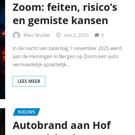
Zoom: feiten, risico’s
en gemiste kansen
Marc Mulder
nov 2, 2025
0
In de nacht van zaterdag 1 november 2025 werd
aan de Heiningen in Bergen op Zoom een auto
vermoedelijk opzettelijk…
LEES MEER
NIEUWS
Autobrand aan Hof