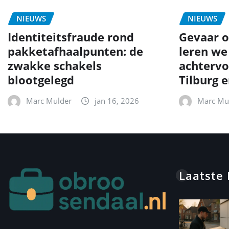
NIEUWS
NIEUWS
Identiteitsfraude rond
Gevaar o
pakketafhaalpunten: de
leren we
zwakke schakels
achtervo
blootgelegd
Tilburg 
Marc Mulder
jan 16, 2026
Marc Mu
Laatste