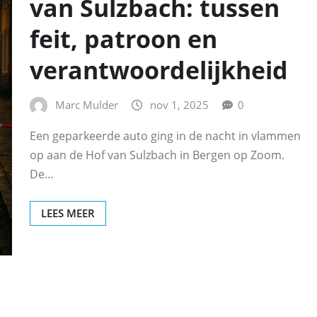
van Sulzbach: tussen
feit, patroon en
verantwoordelijkheid
Marc Mulder
nov 1, 2025
0
Een geparkeerde auto ging in de nacht in vlammen
op aan de Hof van Sulzbach in Bergen op Zoom.
De…
LEES MEER