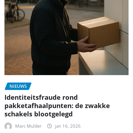
NIEUWS
Identiteitsfraude rond
pakketafhaalpunten: de zwakke
schakels blootgelegd
Marc Mulder
jan 16, 2026