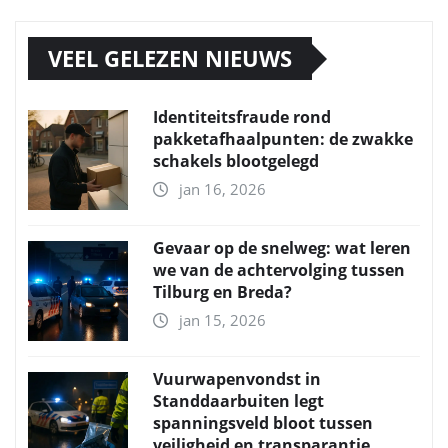
VEEL GELEZEN NIEUWS
Identiteitsfraude rond
pakketafhaalpunten: de zwakke
schakels blootgelegd
jan 16, 2026
Gevaar op de snelweg: wat leren
we van de achtervolging tussen
Tilburg en Breda?
jan 15, 2026
Vuurwapenvondst in
Standdaarbuiten legt
spanningsveld bloot tussen
veiligheid en transparantie