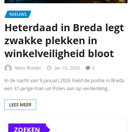
NIEUWS
Heterdaad in Breda legt
zwakke plekken in
winkelveiligheid bloot
Marc Mulder
jan 10, 2026
0
In de nacht van 9 januari 2026 hield de politie in Breda
een 31-jarige man uit Polen aan op verdenking…
LEES MEER
ZOEKEN