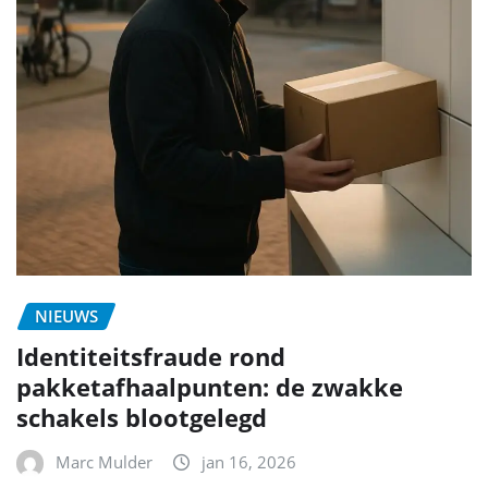
NIEUWS
Identiteitsfraude rond
pakketafhaalpunten: de zwakke
schakels blootgelegd
Marc Mulder
jan 16, 2026