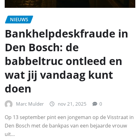
NIEUWS
Bankhelpdeskfraude in
Den Bosch: de
babbeltruc ontleed en
wat jij vandaag kunt
doen
Marc Mulder
nov 21, 2025
0
Op 13 september pint een jongeman op de Visstraat in
Den Bosch met de bankpas van een bejaarde vrouw
uit…