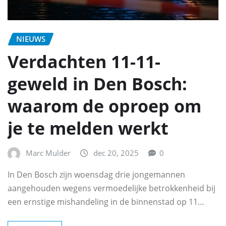
NIEUWS
Verdachten 11-11-
geweld in Den Bosch:
waarom de oproep om
je te melden werkt
Marc Mulder
dec 20, 2025
0
In Den Bosch zijn woensdag drie jongemannen
aangehouden wegens vermoedelijke betrokkenheid bij
een ernstige mishandeling in de binnenstad op 11…