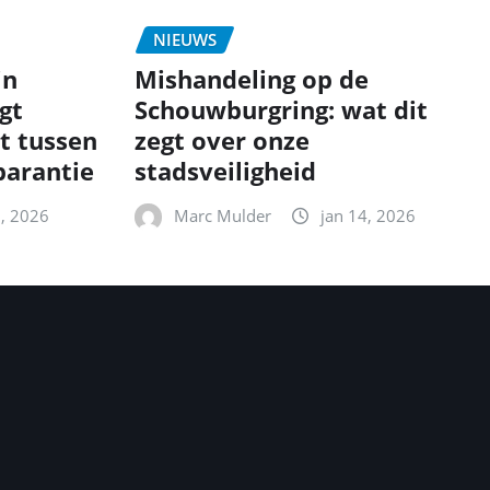
NIEUWS
in
Mishandeling op de
gt
Schouwburgring: wat dit
t tussen
zegt over onze
parantie
stadsveiligheid
5, 2026
Marc Mulder
jan 14, 2026