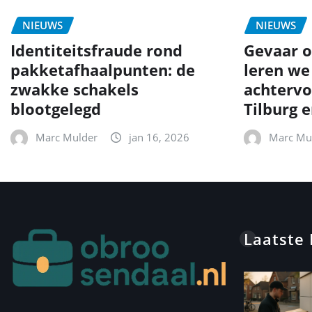
NIEUWS
NIEUWS
Identiteitsfraude rond
Gevaar o
pakketafhaalpunten: de
leren we
zwakke schakels
achtervo
blootgelegd
Tilburg 
Marc Mulder
jan 16, 2026
Marc Mu
Laatste