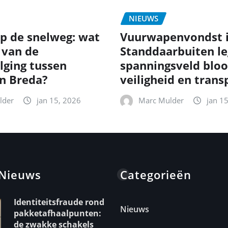
NIEUWS
p de snelweg: wat
Vuurwapenvondst 
 van de
Standdaarbuiten le
lging tussen
spanningsveld bloo
en Breda?
veiligheid en trans
lder
jan 15, 2026
Marc Mulder
jan 1
 Nieuws
Categorieën
Identiteitsfraude rond
Nieuws
pakketafhaalpunten:
de zwakke schakels