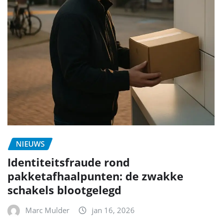
NIEUWS
Identiteitsfraude rond
pakketafhaalpunten: de zwakke
schakels blootgelegd
Marc Mulder
jan 16, 2026