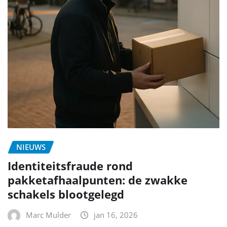
NIEUWS
Identiteitsfraude rond
pakketafhaalpunten: de zwakke
schakels blootgelegd
Marc Mulder
jan 16, 2026