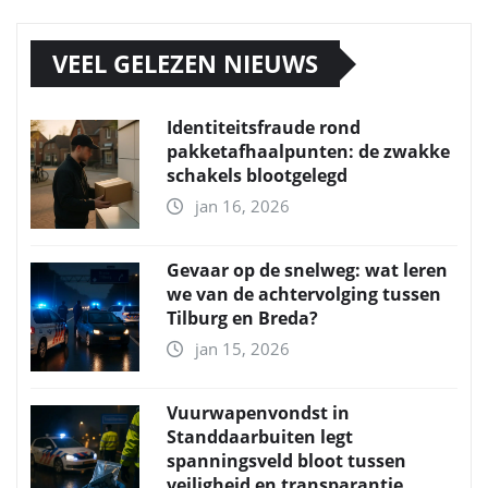
VEEL GELEZEN NIEUWS
Identiteitsfraude rond
pakketafhaalpunten: de zwakke
schakels blootgelegd
jan 16, 2026
Gevaar op de snelweg: wat leren
we van de achtervolging tussen
Tilburg en Breda?
jan 15, 2026
Vuurwapenvondst in
Standdaarbuiten legt
spanningsveld bloot tussen
veiligheid en transparantie