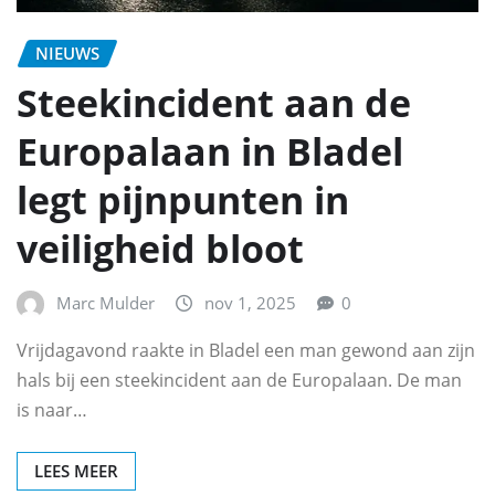
NIEUWS
Steekincident aan de
Europalaan in Bladel
legt pijnpunten in
veiligheid bloot
Marc Mulder
nov 1, 2025
0
Vrijdagavond raakte in Bladel een man gewond aan zijn
hals bij een steekincident aan de Europalaan. De man
is naar…
LEES MEER