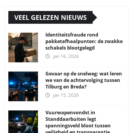
VEEL GELEZEN NIEUWS
Identiteitsfraude rond
pakketafhaalpunten: de zwakke
schakels blootgelegd
jan 16, 2026
Gevaar op de snelweg: wat leren
we van de achtervolging tussen
Tilburg en Breda?
jan 15, 2026
Vuurwapenvondst in
Standdaarbuiten legt
spanningsveld bloot tussen
veiligheid en transparantie