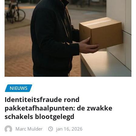
NIEUWS
Identiteitsfraude rond
pakketafhaalpunten: de zwakke
schakels blootgelegd
Marc Mulder
jan 16, 2026