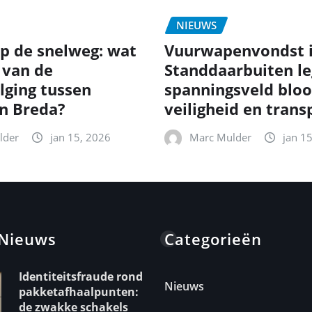
NIEUWS
p de snelweg: wat
Vuurwapenvondst 
 van de
Standdaarbuiten le
lging tussen
spanningsveld bloo
en Breda?
veiligheid en trans
lder
jan 15, 2026
Marc Mulder
jan 1
 Nieuws
Categorieën
Identiteitsfraude rond
Nieuws
pakketafhaalpunten:
de zwakke schakels