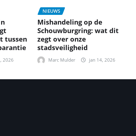
NIEUWS
in
Mishandeling op de
gt
Schouwburgring: wat dit
t tussen
zegt over onze
parantie
stadsveiligheid
5, 2026
Marc Mulder
jan 14, 2026