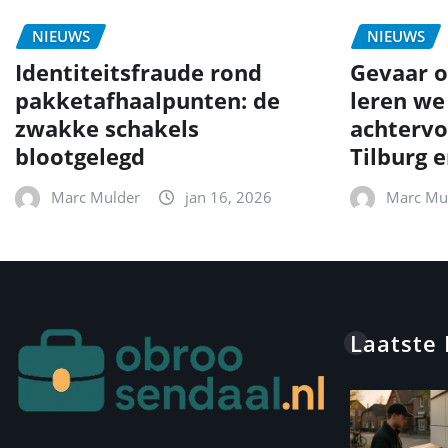
NIEUWS
NIEUWS
Identiteitsfraude rond
Gevaar o
pakketafhaalpunten: de
leren we
zwakke schakels
achtervo
blootgelegd
Tilburg 
Marc Mulder
jan 16, 2026
Marc Mu
Laatste