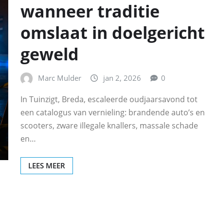
wanneer traditie
omslaat in doelgericht
geweld
Marc Mulder
jan 2, 2026
0
In Tuinzigt, Breda, escaleerde oudjaarsavond tot
een catalogus van vernieling: brandende auto’s en
scooters, zware illegale knallers, massale schade
en…
LEES MEER