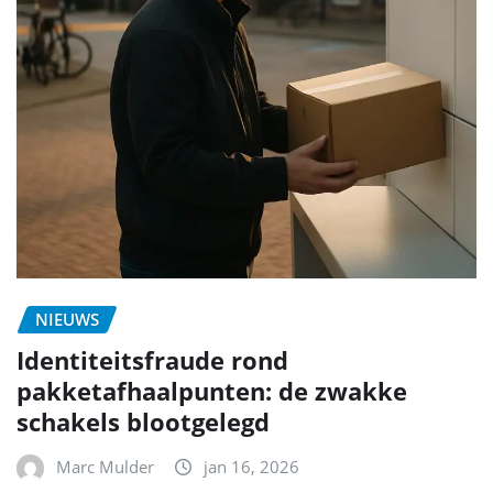
NIEUWS
Identiteitsfraude rond
pakketafhaalpunten: de zwakke
schakels blootgelegd
Marc Mulder
jan 16, 2026