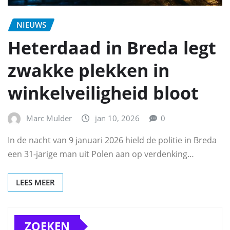
NIEUWS
Heterdaad in Breda legt
zwakke plekken in
winkelveiligheid bloot
Marc Mulder
jan 10, 2026
0
In de nacht van 9 januari 2026 hield de politie in Breda
een 31-jarige man uit Polen aan op verdenking…
LEES MEER
ZOEKEN