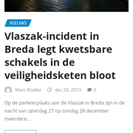
NIEUWS
Vlaszak-incident in
Breda legt kwetsbare
schakels in de
veiligheidsketen bloot
Marc Mulder
dec 28, 2025
0
Op de parkeerplaats aan de Vlaszak in Breda zijn in de
nacht van zaterdag 27 op zondag 28 december
meerdere…