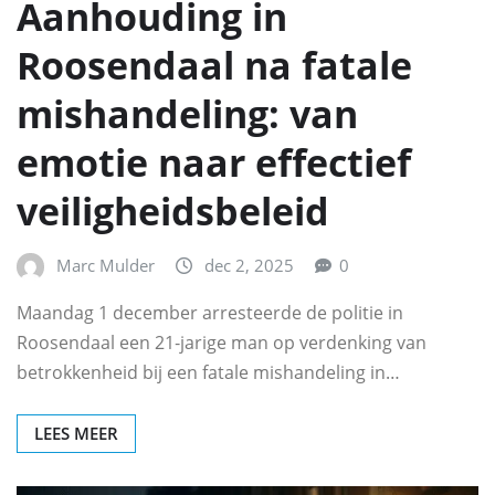
Aanhouding in
Roosendaal na fatale
mishandeling: van
emotie naar effectief
veiligheidsbeleid
Marc Mulder
dec 2, 2025
0
Maandag 1 december arresteerde de politie in
Roosendaal een 21‑jarige man op verdenking van
betrokkenheid bij een fatale mishandeling in…
LEES MEER