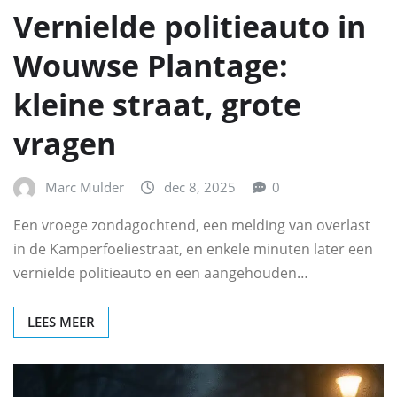
Vernielde politieauto in
Wouwse Plantage:
kleine straat, grote
vragen
Marc Mulder
dec 8, 2025
0
Een vroege zondagochtend, een melding van overlast
in de Kamperfoeliestraat, en enkele minuten later een
vernielde politieauto en een aangehouden…
LEES MEER