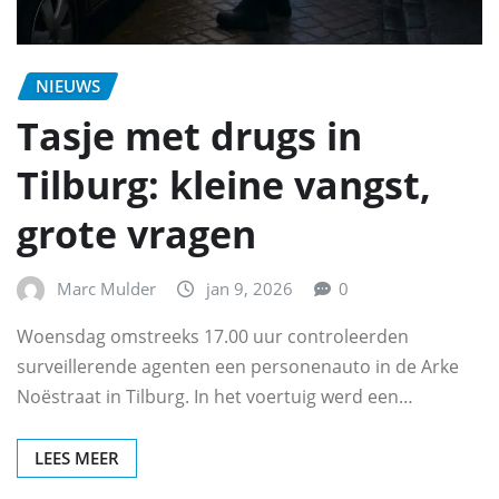
NIEUWS
Tasje met drugs in
Tilburg: kleine vangst,
grote vragen
Marc Mulder
jan 9, 2026
0
Woensdag omstreeks 17.00 uur controleerden
surveillerende agenten een personenauto in de Arke
Noëstraat in Tilburg. In het voertuig werd een…
LEES MEER