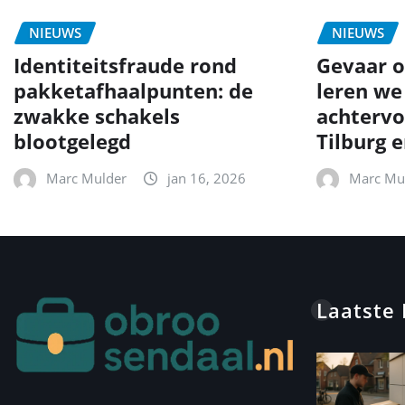
NIEUWS
NIEUWS
Identiteitsfraude rond
Gevaar o
pakketafhaalpunten: de
leren we
zwakke schakels
achtervo
blootgelegd
Tilburg 
Marc Mulder
jan 16, 2026
Marc Mu
Laatste