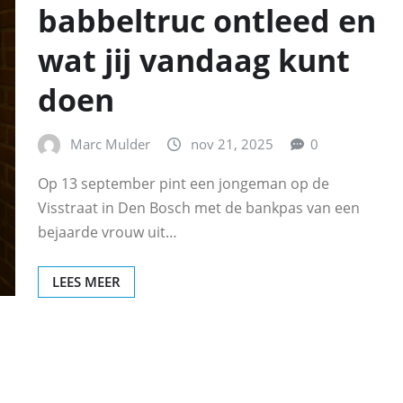
babbeltruc ontleed en
wat jij vandaag kunt
doen
Marc Mulder
nov 21, 2025
0
Op 13 september pint een jongeman op de
Visstraat in Den Bosch met de bankpas van een
bejaarde vrouw uit…
LEES MEER