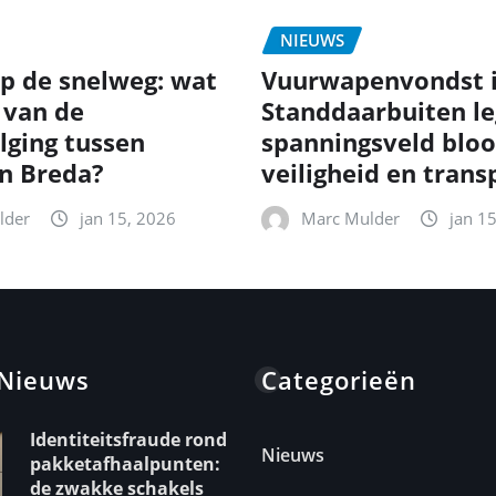
NIEUWS
p de snelweg: wat
Vuurwapenvondst 
 van de
Standdaarbuiten le
lging tussen
spanningsveld bloo
en Breda?
veiligheid en trans
lder
jan 15, 2026
Marc Mulder
jan 1
 Nieuws
Categorieën
Identiteitsfraude rond
Nieuws
pakketafhaalpunten:
de zwakke schakels