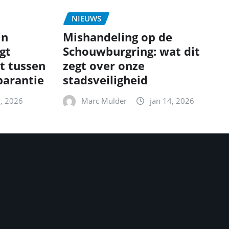
NIEUWS
in
Mishandeling op de
gt
Schouwburgring: wat dit
t tussen
zegt over onze
parantie
stadsveiligheid
5, 2026
Marc Mulder
jan 14, 2026