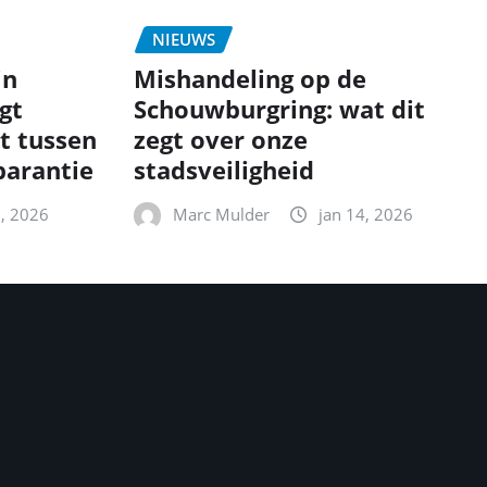
NIEUWS
in
Mishandeling op de
gt
Schouwburgring: wat dit
t tussen
zegt over onze
parantie
stadsveiligheid
5, 2026
Marc Mulder
jan 14, 2026