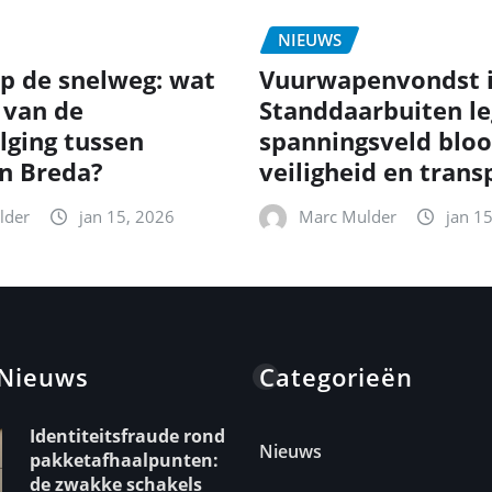
NIEUWS
p de snelweg: wat
Vuurwapenvondst 
 van de
Standdaarbuiten le
lging tussen
spanningsveld bloo
en Breda?
veiligheid en trans
lder
jan 15, 2026
Marc Mulder
jan 1
 Nieuws
Categorieën
Identiteitsfraude rond
Nieuws
pakketafhaalpunten:
de zwakke schakels