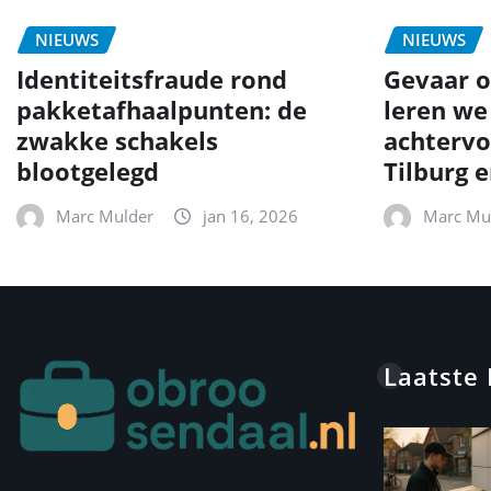
NIEUWS
NIEUWS
Identiteitsfraude rond
Gevaar o
pakketafhaalpunten: de
leren we
zwakke schakels
achtervo
blootgelegd
Tilburg 
Marc Mulder
jan 16, 2026
Marc Mu
Laatste