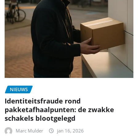
NIEUWS
Identiteitsfraude rond
pakketafhaalpunten: de zwakke
schakels blootgelegd
Marc Mulder
jan 16, 2026