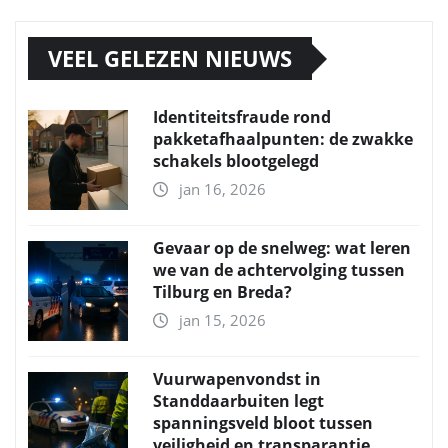
VEEL GELEZEN NIEUWS
Identiteitsfraude rond
pakketafhaalpunten: de zwakke
schakels blootgelegd
jan 16, 2026
Gevaar op de snelweg: wat leren
we van de achtervolging tussen
Tilburg en Breda?
jan 15, 2026
Vuurwapenvondst in
Standdaarbuiten legt
spanningsveld bloot tussen
veiligheid en transparantie