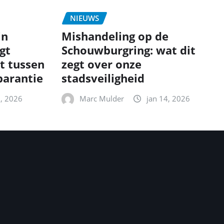
NIEUWS
in
Mishandeling op de
gt
Schouwburgring: wat dit
t tussen
zegt over onze
parantie
stadsveiligheid
5, 2026
Marc Mulder
jan 14, 2026