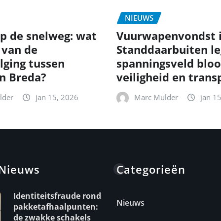
NIEUWS
p de snelweg: wat
Vuurwapenvondst 
 van de
Standdaarbuiten le
lging tussen
spanningsveld bloo
en Breda?
veiligheid en trans
lder
jan 15, 2026
Marc Mulder
jan 1
 Nieuws
Categorieën
Identiteitsfraude rond
Nieuws
pakketafhaalpunten:
de zwakke schakels