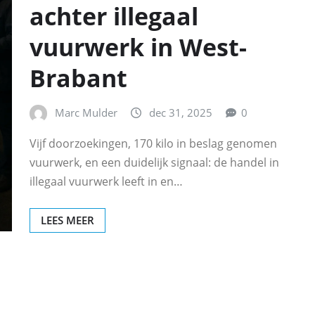
achter illegaal
vuurwerk in West-
Brabant
Marc Mulder
dec 31, 2025
0
Vijf doorzoekingen, 170 kilo in beslag genomen
vuurwerk, en een duidelijk signaal: de handel in
illegaal vuurwerk leeft in en…
LEES MEER