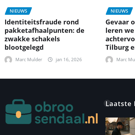
NIEUWS
NIEUWS
Identiteitsfraude rond
Gevaar o
pakketafhaalpunten: de
leren we
zwakke schakels
achtervo
blootgelegd
Tilburg 
Marc Mulder
jan 16, 2026
Marc Mu
Laatste