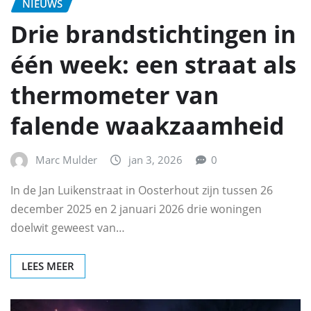
NIEUWS
Drie brandstichtingen in
één week: een straat als
thermometer van
falende waakzaamheid
Marc Mulder
jan 3, 2026
0
In de Jan Luikenstraat in Oosterhout zijn tussen 26
december 2025 en 2 januari 2026 drie woningen
doelwit geweest van…
LEES MEER