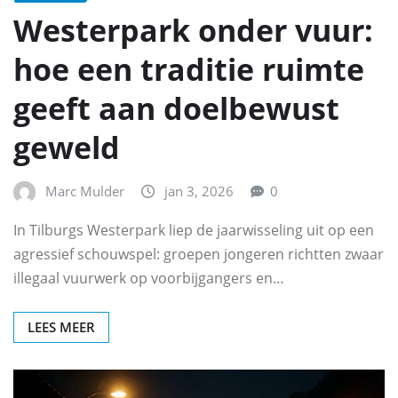
Westerpark onder vuur:
hoe een traditie ruimte
geeft aan doelbewust
geweld
Marc Mulder
jan 3, 2026
0
In Tilburgs Westerpark liep de jaarwisseling uit op een
agressief schouwspel: groepen jongeren richtten zwaar
illegaal vuurwerk op voorbijgangers en…
LEES MEER