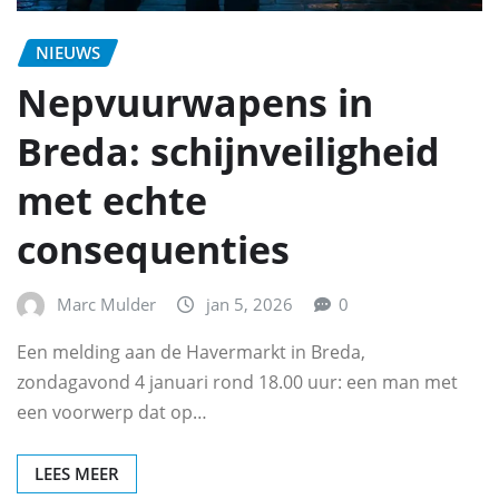
NIEUWS
Nepvuurwapens in
Breda: schijnveiligheid
met echte
consequenties
Marc Mulder
jan 5, 2026
0
Een melding aan de Havermarkt in Breda,
zondagavond 4 januari rond 18.00 uur: een man met
een voorwerp dat op…
LEES MEER