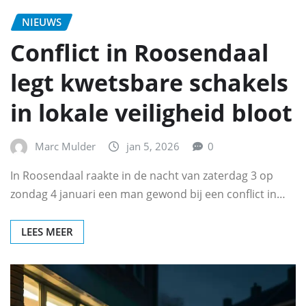
NIEUWS
Conflict in Roosendaal
legt kwetsbare schakels
in lokale veiligheid bloot
Marc Mulder
jan 5, 2026
0
In Roosendaal raakte in de nacht van zaterdag 3 op
zondag 4 januari een man gewond bij een conflict in…
LEES MEER