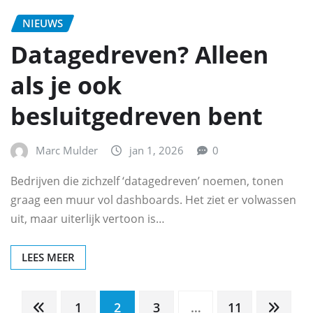
NIEUWS
Datagedreven? Alleen
als je ook
besluitgedreven bent
Marc Mulder
jan 1, 2026
0
Bedrijven die zichzelf ‘datagedreven’ noemen, tonen
graag een muur vol dashboards. Het ziet er volwassen
uit, maar uiterlijk vertoon is…
LEES MEER
Berichten
1
2
3
…
11