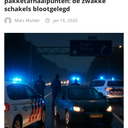
pakketafhaalpunten: de zwakke
schakels blootgelegd
Marc Mulder
jan 16, 2026