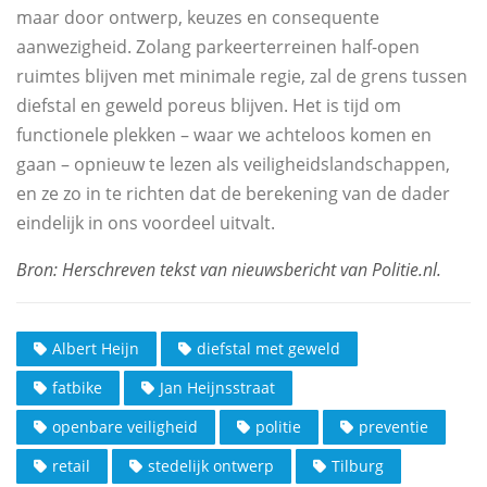
maar door ontwerp, keuzes en consequente
aanwezigheid. Zolang parkeerterreinen half-open
ruimtes blijven met minimale regie, zal de grens tussen
diefstal en geweld poreus blijven. Het is tijd om
functionele plekken – waar we achteloos komen en
gaan – opnieuw te lezen als veiligheidslandschappen,
en ze zo in te richten dat de berekening van de dader
eindelijk in ons voordeel uitvalt.
Albert Heijn
diefstal met geweld
fatbike
Jan Heijnsstraat
openbare veiligheid
politie
preventie
retail
stedelijk ontwerp
Tilburg