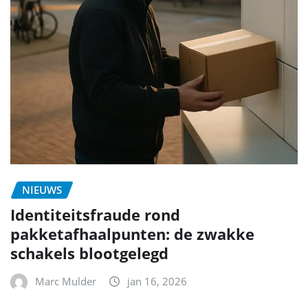
NIEUWS
Identiteitsfraude rond
pakketafhaalpunten: de zwakke
schakels blootgelegd
Marc Mulder
jan 16, 2026