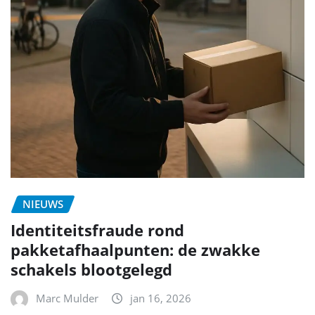
NIEUWS
Identiteitsfraude rond
pakketafhaalpunten: de zwakke
schakels blootgelegd
Marc Mulder
jan 16, 2026