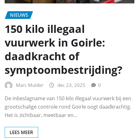
NIEUWS
150 kilo illegaal
vuurwerk in Goirle:
daadkracht of
symptoombestrijding?
Marc Mulder
dec 23, 2025
0
De inbeslagname van 150 kilo illegaal vuurwerk bij een
grootschalige controle rond Goirle oogt daadkrachtig.
Het is zichtbaar, meetbaar en…
LEES MEER