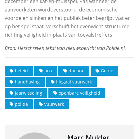
december een kat-en-muisspel. Pas wanneer de
aanvoerketen wordt verstoord, de economische
voordelen slinken en het publiek beter begrijpt wat er
op het spel staat, verschuift het evenwicht structureel
richting veiligheid in plaats van toevalstreffers.
beleid
boa
douane
Goirle
handhaving
illegaal vuurwerk
jaarwisseling
openbare veiligheid
politie
vuurwerk
Marc Mulder