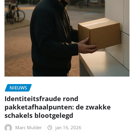
NIEUWS
Identiteitsfraude rond
pakketafhaalpunten: de zwakke
schakels blootgelegd
Marc Mulder
jan 16, 2026