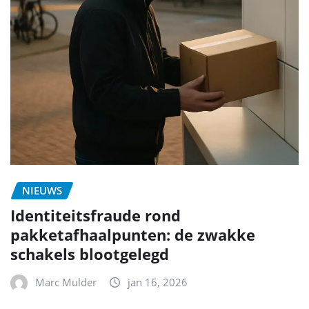
NIEUWS
Identiteitsfraude rond
pakketafhaalpunten: de zwakke
schakels blootgelegd
Marc Mulder
jan 16, 2026