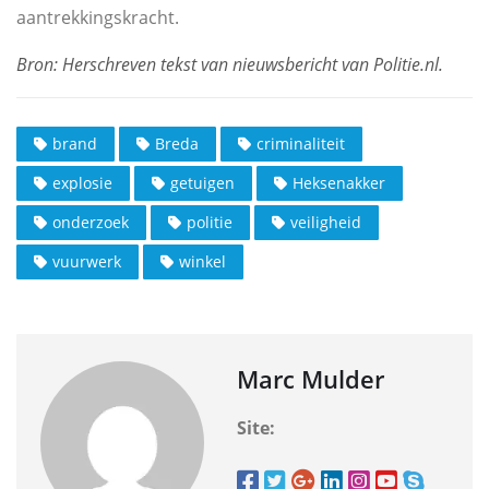
aantrekkingskracht.
brand
Breda
criminaliteit
explosie
getuigen
Heksenakker
onderzoek
politie
veiligheid
vuurwerk
winkel
Marc Mulder
Site: