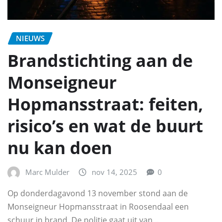
NIEUWS
Brandstichting aan de
Monseigneur
Hopmansstraat: feiten,
risico’s en wat de buurt
nu kan doen
Marc Mulder
nov 14, 2025
0
Op donderdagavond 13 november stond aan de
Monseigneur Hopmansstraat in Roosendaal een
schuur in brand. De politie gaat uit van…