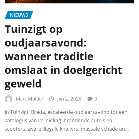
NIEUWS
Tuinzigt op
oudjaarsavond:
wanneer traditie
omslaat in doelgericht
geweld
Marc Mulder
jan 2, 2026
0
In Tuinzigt, Breda, escaleerde oudjaarsavond tot een
catalogus van vernieling: brandende auto’s en
scooters, zware illegale knallers, massale schade en…