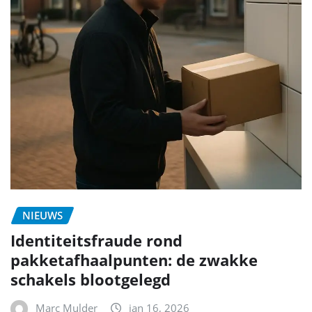
NIEUWS
Identiteitsfraude rond
pakketafhaalpunten: de zwakke
schakels blootgelegd
Marc Mulder
jan 16, 2026