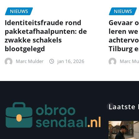
NIEUWS
NIEUWS
Identiteitsfraude rond
Gevaar o
pakketafhaalpunten: de
leren we
zwakke schakels
achtervo
blootgelegd
Tilburg 
Marc Mulder
jan 16, 2026
Marc Mu
Laatste