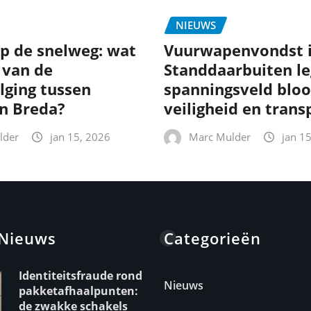
NIEUWS
p de snelweg: wat
Vuurwapenvondst 
 van de
Standdaarbuiten le
lging tussen
spanningsveld bloo
en Breda?
veiligheid en trans
lder
jan 15, 2026
Marc Mulder
jan 1
 Nieuws
Categorieën
Identiteitsfraude rond
Nieuws
pakketafhaalpunten:
de zwakke schakels