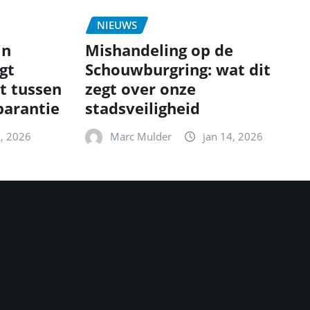
NIEUWS
in
Mishandeling op de
gt
Schouwburgring: wat dit
t tussen
zegt over onze
parantie
stadsveiligheid
5, 2026
Marc Mulder
jan 14, 2026