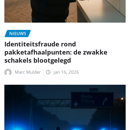
NIEUWS
Identiteitsfraude rond
pakketafhaalpunten: de zwakke
schakels blootgelegd
Marc Mulder
jan 16, 2026