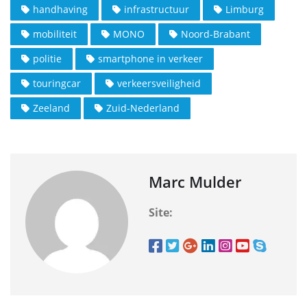
handhaving
infrastructuur
Limburg
mobiliteit
MONO
Noord-Brabant
politie
smartphone in verkeer
touringcar
verkeersveiligheid
Zeeland
Zuid-Nederland
Marc Mulder
Site: