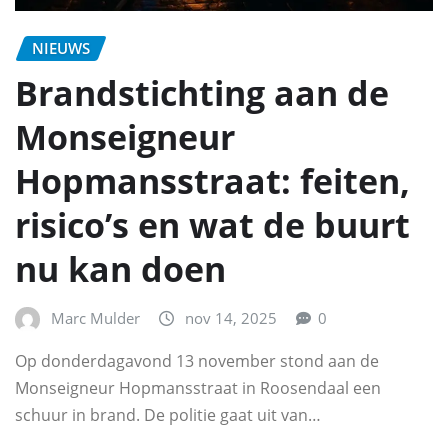
NIEUWS
Brandstichting aan de
Monseigneur
Hopmansstraat: feiten,
risico’s en wat de buurt
nu kan doen
Marc Mulder
nov 14, 2025
0
Op donderdagavond 13 november stond aan de
Monseigneur Hopmansstraat in Roosendaal een
schuur in brand. De politie gaat uit van…