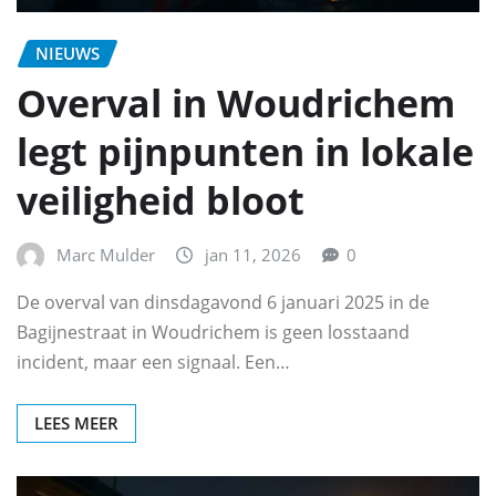
NIEUWS
Overval in Woudrichem
legt pijnpunten in lokale
veiligheid bloot
Marc Mulder
jan 11, 2026
0
De overval van dinsdagavond 6 januari 2025 in de
Bagijnestraat in Woudrichem is geen losstaand
incident, maar een signaal. Een…
LEES MEER