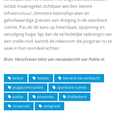
totdat maatregelen zichtbaar worden: betere
infrastructuur, slimmere ketenafspraken en
geloofwaardige grenzen aan dreiging in de openbare
ruimte. Pas als de kans op heterdaad, opsporing en
vervolging hoger ligt dan de verleidelijke opbrengst van
een snelle roof, kantelt de rekensom die jongeren nu te
vaak in hun voordeel achten.
beleid
fatbike
Hendrik-Ido-Ambacht
jeugdcriminaliteit
openbare ruimte
politie
preventie
Ridderkerk
straatroof
veiligheid