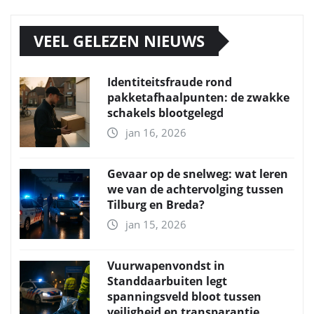
VEEL GELEZEN NIEUWS
Identiteitsfraude rond
pakketafhaalpunten: de zwakke
schakels blootgelegd
jan 16, 2026
Gevaar op de snelweg: wat leren
we van de achtervolging tussen
Tilburg en Breda?
jan 15, 2026
Vuurwapenvondst in
Standdaarbuiten legt
spanningsveld bloot tussen
veiligheid en transparantie