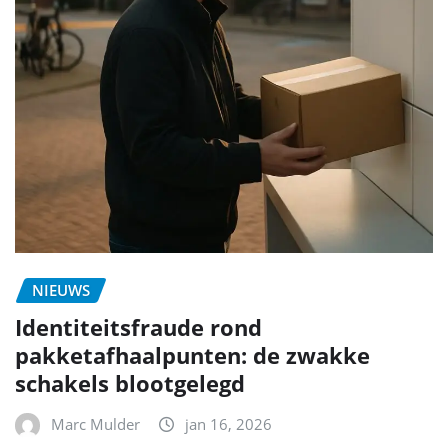
NIEUWS
Identiteitsfraude rond
pakketafhaalpunten: de zwakke
schakels blootgelegd
Marc Mulder
jan 16, 2026