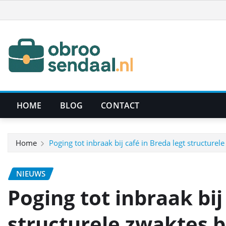
Ga
naar
de
inhoud
HOME
BLOG
CONTACT
Home
Poging tot inbraak bij café in Breda legt structurel
NIEUWS
Poging tot inbraak bij
structurele zwaktes b