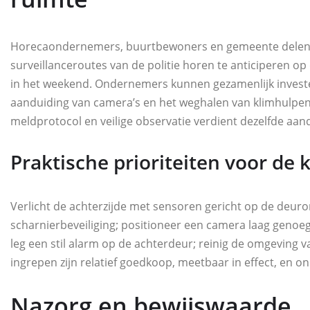
Horecaondernemers, buurtbewoners en gemeente delen 
surveillanceroutes van de politie horen te anticiperen op
in het weekend. Ondernemers kunnen gezamenlijk invester
aanduiding van camera’s en het weghalen van klimhulpen 
meldprotocol en veilige observatie verdient dezelfde aand
Praktische prioriteiten voor de 
Verlicht de achterzijde met sensoren gericht op de deur
scharnierbeveiliging; positioneer een camera laag genoeg
leg een stil alarm op de achterdeur; reinig de omgeving v
ingrepen zijn relatief goedkoop, meetbaar in effect, en on
Nazorg en bewijswaarde