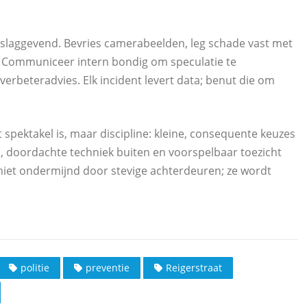
slaggevend. Bevries camerabeelden, leg schade vast met
n. Communiceer intern bondig om speculatie te
rbeteradvies. Elk incident levert data; benut die om
et spektakel is, maar discipline: kleine, consequente keuzes
 doordachte techniek buiten en voorspelbaar toezicht
niet ondermijnd door stevige achterdeuren; ze wordt
politie
preventie
Reigerstraat