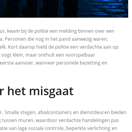
ur, kwam bij de politie een melding binnen over een
eda. Personen die nog in het pand aanwezig waren,
fé. Kort daarop hield de politie een verdachte aan op
t oogt klein, maar onthult een voorspelbaar
 eerste aanvoer, wanneer personele bezetting en
r het misgaat
r. Smalle stegen, afvalcontainers en dienstdeuren bieden
eg tussen muren, waardoor verdachte handelingen pas
tie van lage sociale controle, beperkte verlichting en