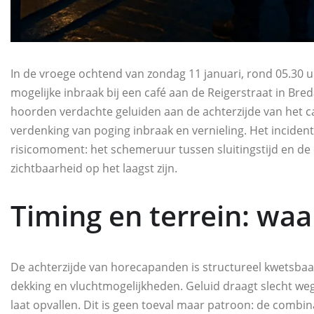
In de vroege ochtend van zondag 11 januari, rond 05.30 u
mogelijke inbraak bij een café aan de Reigerstraat in Br
hoorden verdachte geluiden aan de achterzijde van het ca
verdenking van poging inbraak en vernieling. Het inciden
risicomoment: het schemeruur tussen sluitingstijd en de
zichtbaarheid op het laagst zijn.
Timing en terrein: waa
De achterzijde van horecapanden is structureel kwetsbaa
dekking en vluchtmogelijkheden. Geluid draagt slecht w
laat opvallen. Dit is geen toeval maar patroon: de combina