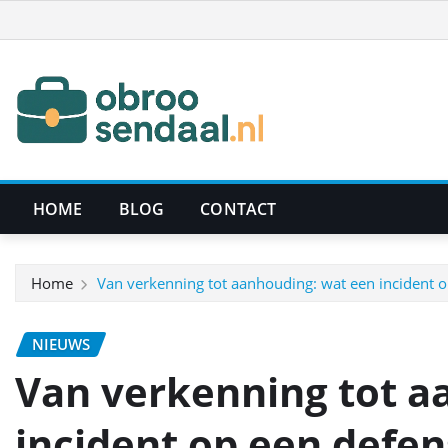
Ga
naar
de
inhoud
HOME
BLOG
CONTACT
Home
Van verkenning tot aanhouding: wat een incident op
NIEUWS
Van verkenning tot a
incident op een defen