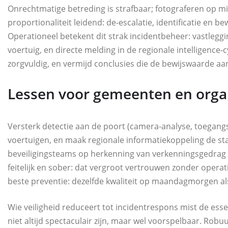
Onrechtmatige betreding is strafbaar; fotograferen op milit
proportionaliteit leidend: de-escalatie, identificatie en 
Operationeel betekent dit strak incidentbeheer: vastleggin
voertuig, en directe melding in de regionale intelligence-c
zorgvuldig, en vermijd conclusies die de bewijswaarde a
Lessen voor gemeenten en orga
Versterk detectie aan de poort (camera-analyse, toegangs
voertuigen, en maak regionale informatiekoppeling de sta
beveiligingsteams op herkenning van verkenningsgedrag
feitelijk en sober: dat vergroot vertrouwen zonder operatio
beste preventie: dezelfde kwaliteit op maandagmorgen al
Wie veiligheid reduceert tot incidentrespons mist de essen
niet altijd spectaculair zijn, maar wel voorspelbaar. Rob