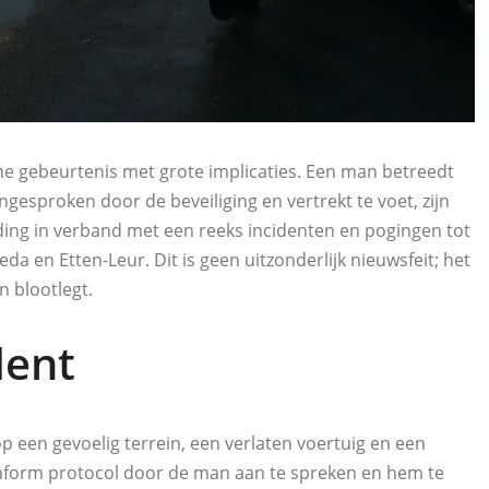
ine gebeurtenis met grote implicaties. Een man betreedt
gesproken door de beveiliging en vertrekt te voet, zijn
ding in verband met een reeks incidenten en pogingen tot
da en Etten-Leur. Dit is geen uitzonderlijk nieuwsfeit; het
n blootlegt.
dent
p een gevoelig terrein, een verlaten voertuig en een
conform protocol door de man aan te spreken en hem te