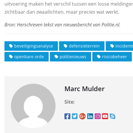
uitvoering maken het verschil tussen een losse melding
zichtbaar dan zwaailichten, maar precies wat werkt.
beveiligingsanalyse
defensieterrein
incident
openbare orde
politienieuws
risicobeheer
Marc Mulder
Site: