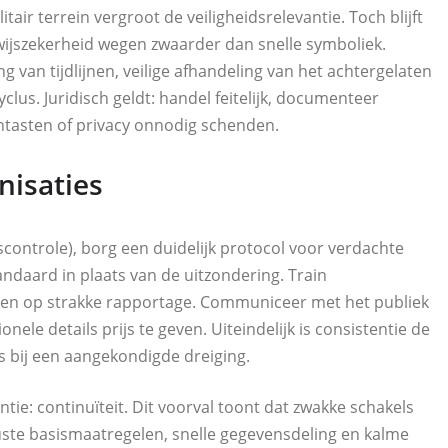
air terrein vergroot de veiligheidsrelevantie. Toch blijft
bewijszekerheid wegen zwaarder dan snelle symboliek.
g van tijdlijnen, veilige afhandeling van het achtergelaten
yclus. Juridisch geldt: handel feitelijk, documenteer
antasten of privacy onnodig schenden.
nisaties
controle), borg een duidelijk protocol voor verdachte
ndaard in plaats van de uitzondering. Train
 en op strakke rapportage. Communiceer met het publiek
nele details prijs te geven. Uiteindelijk is consistentie de
s bij een aangekondigde dreiging.
tie: continuïteit. Dit voorval toont dat zwakke schakels
uuste basismaatregelen, snelle gegevensdeling en kalme