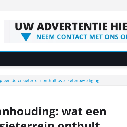
 een defensieterrein onthult over ketenbeveiliging
anhouding: wat een
sieterrein onthult