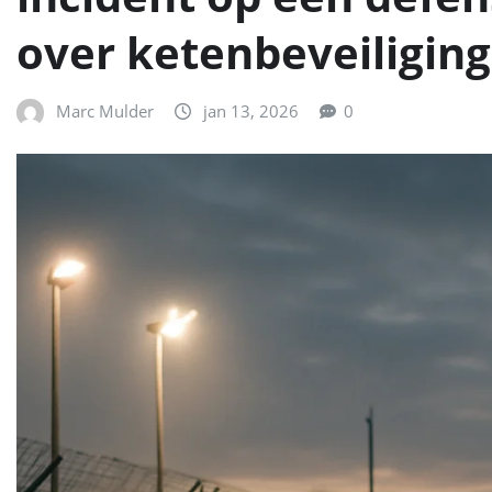
over ketenbeveiliging
Marc Mulder
jan 13, 2026
0