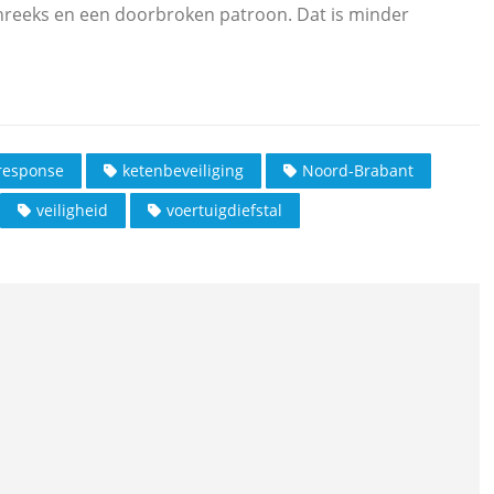
enreeks en een doorbroken patroon. Dat is minder
response
ketenbeveiliging
Noord-Brabant
veiligheid
voertuigdiefstal