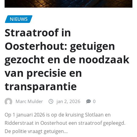
NIEUWS
Straatroof in
Oosterhout: getuigen
gezocht en de noodzaak
van precisie en
transparantie
Marc Mulder
jan 2, 2026
0
Op 1 januari 2026 is op de kruising Slotlaan en
Ridderstraat in Oosterhout een straatroof gepleegd.
De politie vraagt getuigen…