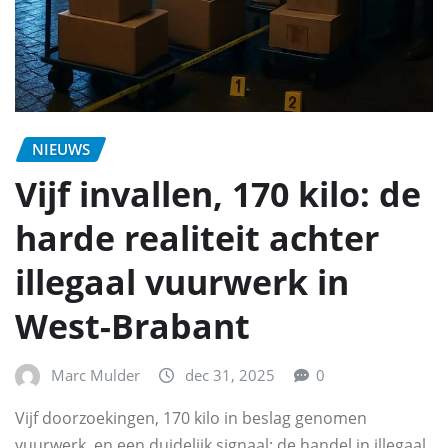
NIEUWS
Vijf invallen, 170 kilo: de
harde realiteit achter
illegaal vuurwerk in
West-Brabant
Marc Mulder
dec 31, 2025
0
Vijf doorzoekingen, 170 kilo in beslag genomen
vuurwerk, en een duidelijk signaal: de handel in illegaal