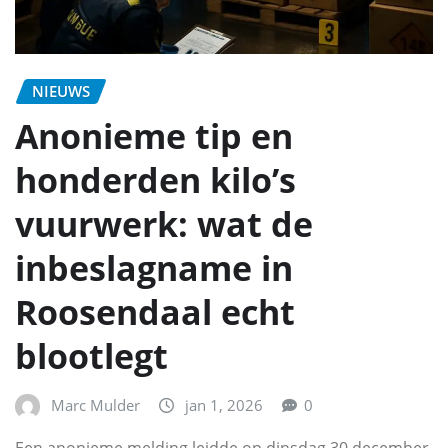
NIEUWS
Anonieme tip en
honderden kilo’s
vuurwerk: wat de
inbeslagname in
Roosendaal echt
blootlegt
Marc Mulder
jan 1, 2026
0