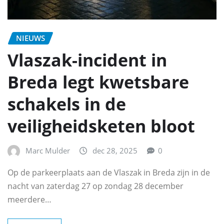
NIEUWS
Vlaszak-incident in
Breda legt kwetsbare
schakels in de
veiligheidsketen bloot
Marc Mulder
dec 28, 2025
0
Op de parkeerplaats aan de Vlaszak in Breda zijn in de
nacht van zaterdag 27 op zondag 28 december
meerdere…