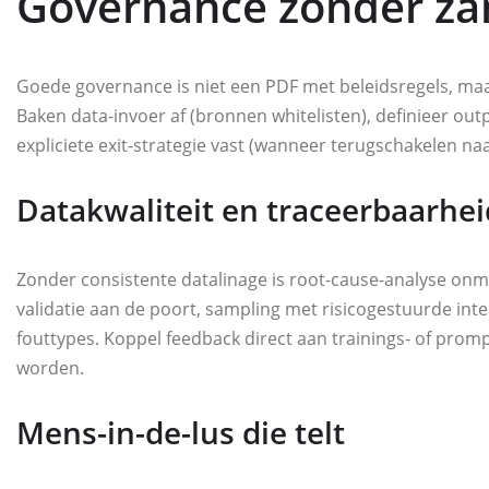
Governance zonder za
Goede governance is niet een PDF met beleidsregels, maa
Baken data-invoer af (bronnen whitelisten), definieer ou
expliciete exit-strategie vast (wanneer terugschakelen na
Datakwaliteit en traceerbaarhei
Zonder consistente datalinage is root-cause-analyse onm
validatie aan de poort, sampling met risicogestuurde inten
fouttypes. Koppel feedback direct aan trainings- of pro
worden.
Mens-in-de-lus die telt