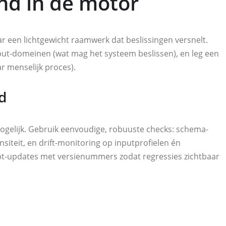
nd in de motor
r een lichtgewicht raamwerk dat beslissingen versnelt.
tput-domeinen (wat mag het systeem beslissen), en leg een
ar menselijk proces).
d
ogelijk. Gebruik eenvoudige, robuuste checks: schema-
siteit, en drift-monitoring op inputprofielen én
mpt-updates met versienummers zodat regressies zichtbaar