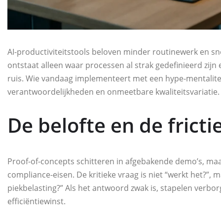
AI-productiviteitstools beloven minder routinewerk en sne
ontstaat alleen waar processen al strak gedefinieerd zijn 
ruis. Wie vandaag implementeert met een hype-mentalitei
verantwoordelijkheden en onmeetbare kwaliteitsvariatie.
De belofte en de fricti
Proof-of-concepts schitteren in afgebakende demo’s, maa
compliance-eisen. De kritieke vraag is niet “werkt het?”, 
piekbelasting?” Als het antwoord zwak is, stapelen verbo
efficiëntiewinst.