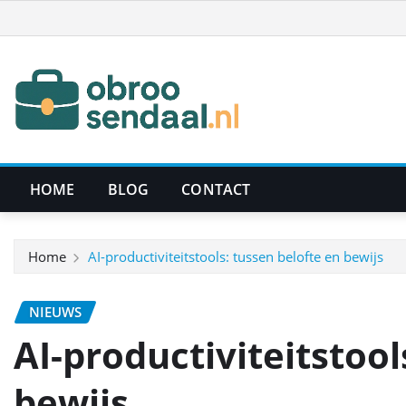
Ga
naar
de
inhoud
HOME
BLOG
CONTACT
Home
AI-productiviteitstools: tussen belofte en bewijs
NIEUWS
AI-productiviteitstool
bewijs