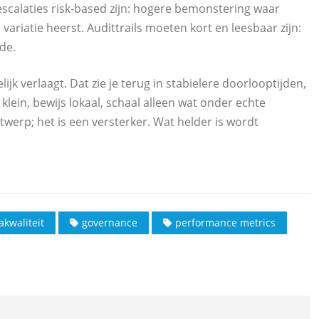
 escalaties risk-based zijn: hogere bemonstering waar
riatie heerst. Audittrails moeten kort en leesbaar zijn:
de.
ijk verlaagt. Dat zie je terug in stabielere doorlooptijden,
lein, bewijs lokaal, schaal alleen wat onder echte
ntwerp; het is een versterker. Wat helder is wordt
akwaliteit
governance
performance metrics