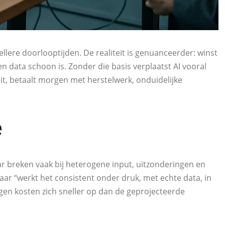
llere doorlooptijden. De realiteit is genuanceerder: winst
en data schoon is. Zonder die basis verplaatst AI vooral
t, betaalt morgen met herstelwerk, onduidelijke
e
r breken vaak bij heterogene input, uitzonderingen en
maar “werkt het consistent onder druk, met echte data, in
rgen kosten zich sneller op dan de geprojecteerde