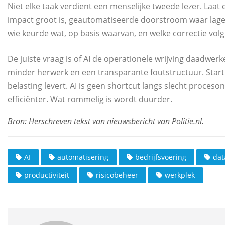
Niet elke taak verdient een menselijke tweede lezer. Laat
impact groot is, geautomatiseerde doorstroom waar lage va
wie keurde wat, op basis waarvan, en welke correctie volg
De juiste vraag is of AI de operationele wrijving daadwerkel
minder herwerk en een transparante foutstructuur. Start k
belasting levert. AI is geen shortcut langs slecht proceso
efficiënter. Wat rommelig is wordt duurder.
AI
automatisering
bedrijfsvoering
dat
productiviteit
risicobeheer
werkplek