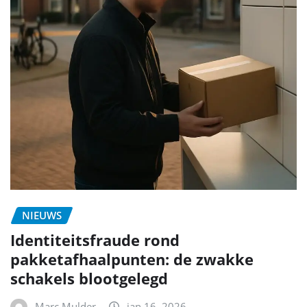
NIEUWS
Identiteitsfraude rond
pakketafhaalpunten: de zwakke
schakels blootgelegd
Marc Mulder
jan 16, 2026