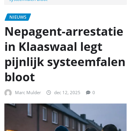
NIEUWS
Nepagent-arrestatie
in Klaaswaal legt
pijnlijk systeemfalen
bloot
Marc Mulder
dec 12, 2025
0