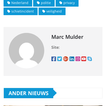
Nederland
politie
privacy
schietincident
veiligheid
Marc Mulder
Site:
ANDER NIEUWS