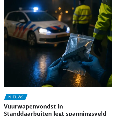
NIEUWS
Vuurwapenvondst in
Standdaarbuiten legt spanningsveld