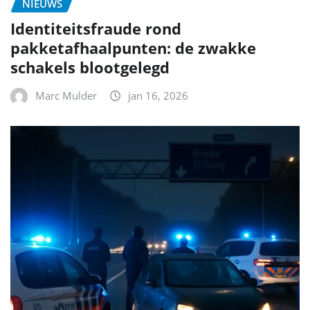
NIEUWS
Identiteitsfraude rond
pakketafhaalpunten: de zwakke
schakels blootgelegd
Marc Mulder
jan 16, 2026