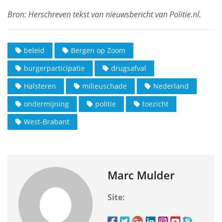
beleid
Bergen op Zoom
burgerparticipatie
drugsafval
Halsteren
milieuschade
Nederland
ondermijning
politie
toezicht
West-Brabant
Marc Mulder
Site: