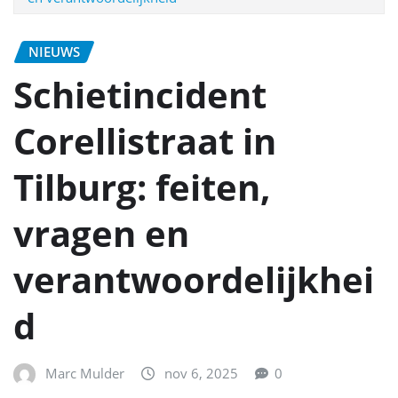
NIEUWS
Schietincident
Corellistraat in
Tilburg: feiten,
vragen en
verantwoordelijkhei
d
Marc Mulder
nov 6, 2025
0